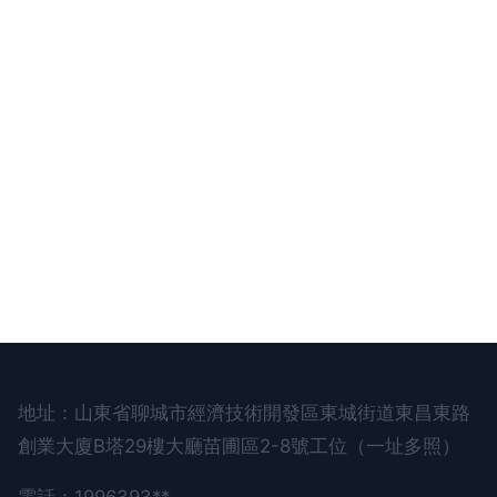
地址：山東省聊城市經濟技術開發區東城街道東昌東路
創業大廈B塔29樓大廳苗圃區2-8號工位（一址多照）