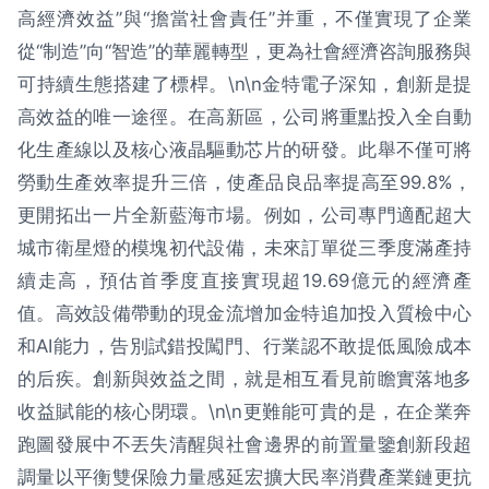
高經濟效益”與“擔當社會責任”并重，不僅實現了企業
從“制造”向“智造”的華麗轉型，更為社會經濟咨詢服務與
可持續生態搭建了標桿。\n\n金特電子深知，創新是提
高效益的唯一途徑。在高新區，公司將重點投入全自動
化生產線以及核心液晶驅動芯片的研發。此舉不僅可將
勞動生產效率提升三倍，使產品良品率提高至99.8%，
更開拓出一片全新藍海市場。例如，公司專門適配超大
城市衛星燈的模塊初代設備，未來訂單從三季度滿產持
續走高，預估首季度直接實現超19.69億元的經濟產
值。高效設備帶動的現金流增加金特追加投入質檢中心
和AI能力，告別試錯投闖門、行業認不敢提低風險成本
的后疾。創新與效益之間，就是相互看見前瞻實落地多
收益賦能的核心閉環。\n\n更難能可貴的是，在企業奔
跑圖發展中不丟失清醒與社會邊界的前置量鑒創新段超
調量以平衡雙保險力量感延宏擴大民率消費產業鏈更抗